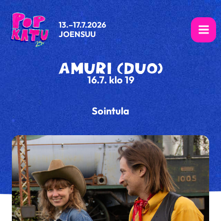
Siirry
sisältöön
13.–17.7.2026
JOENSUU
Spotify
Instagram
Facebook
AMURI (DUO)
16.7. klo 19
Sointula