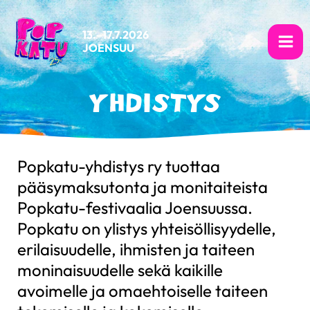
Siirry
sisältöön
13.–17.7.2026
JOENSUU
YHDISTYS
Popkatu-yhdistys ry tuottaa
pääsymaksutonta ja monitaiteista
Popkatu-festivaalia Joensuussa.
Popkatu on ylistys yhteisöllisyydelle,
erilaisuudelle, ihmisten ja taiteen
moninaisuudelle sekä kaikille
avoimelle ja omaehtoiselle taiteen