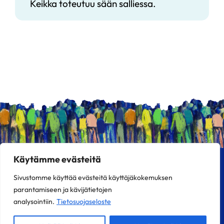
Keikka toteutuu sään salliessa.
Käytämme evästeitä
Popkatu-kaupunkifestivaali
13.–17.7.2026 Joensuussa
Sivustomme käyttää evästeitä käyttäjäkokemuksen
parantamiseen ja kävijätietojen
Turvallisempi Popkatu
Yhdistys
Ota yhteyttä
analysointiin.
Tietosuojaseloste
F
I