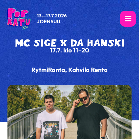
Siirry
sisältöön
13.–17.7.2026
JOENSUU
Spotify
MC SIGE X DA HANSKI
17.7. klo 11–20
RytmiRanta, Kahvila Rento