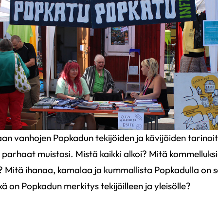
an vanhojen Popkadun tekijöiden ja kävijöiden tarinoi
arhaat muistosi. Mistä kaikki alkoi? Mitä kommelluksi
? Mitä ihanaa, kamalaa ja kummallista Popkadulla on s
 on Popkadun merkitys tekijöilleen ja yleisölle?