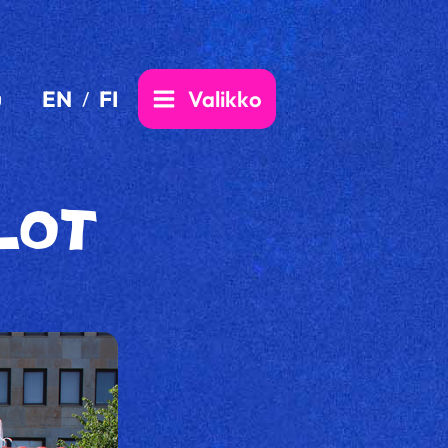
EN
FI
Valikko
u
LOT