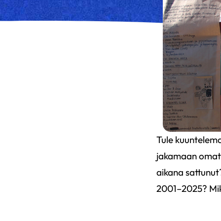
Tule kuuntelema
jakamaan omat p
aikana sattunut
2001–2025? Mikä